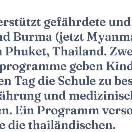
rstützt gefährdete und
nd Burma (jetzt Myanma
 Phuket, Thailand. Zw
lprogramme geben Kind
en Tag die Schule zu be
rnährung und medizinis
en. Ein Programm verso
 die thailändischen.