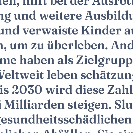
ten, hilft bei der Ausr
ng und weitere Ausbild
und verwaiste Kinder a
ln, um zu überleben. A
e haben als Zielgruppe
eltweit leben schätzun
is 2030 wird diese Zah
Milliarden steigen. Slu
gesundheitsschädlichen