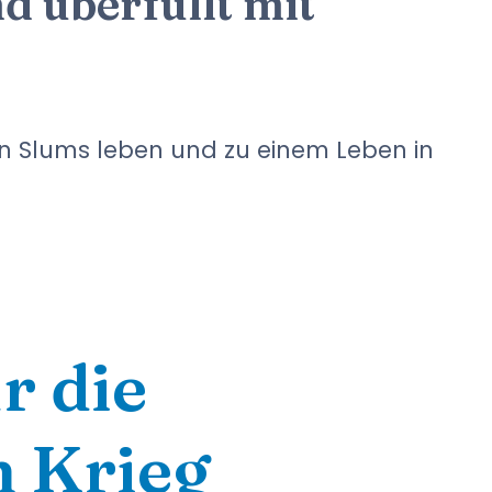
d überfüllt mit
n Slums leben und zu einem Leben in
r die
m Krieg