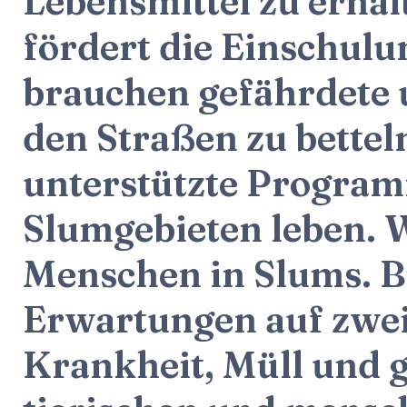
Lebensmittel zu erhal
fördert die Einschulu
brauchen gefährdete 
den Straßen zu bette
unterstützte Programm
Slumgebieten leben. W
Menschen in Slums. B
Erwartungen auf zwei 
Krankheit, Müll und 