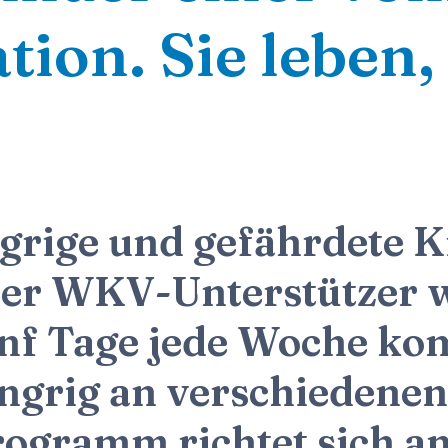
ion. Sie leben, 
ngrige und gefährdete
ter WKV-Unterstützer 
ünf Tage jede Woche ko
ngrig an verschiedene
ogramm richtet sich an