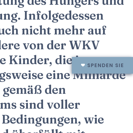
ottung des Hungers und
ung. Infolgedessen
uch nicht mehr auf
ndere von der WKV
 Kinder, die in
❤
SPENDEN SIE
gsweise eine Milliarde
l gemäß den
ms sind voller
 Bedingungen, wie