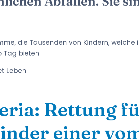
lichen Abfällen. Sie sin
me, die Tausenden von Kindern, welche i
 Tag bieten.
et Leben.
ria: Rettung fü
inder einer vo