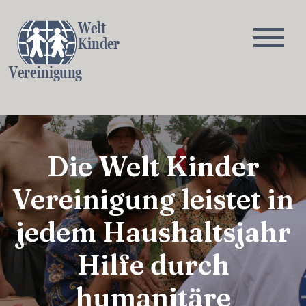
Welt
Kinder
Vereinigung
Über
Herausforderungen
Programme
Jour
Die Welt Kinder
Vereinigung leistet in
jedem Haushaltsjahr
Hilfe durch
humanitäre