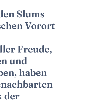
 den Slums
schen Vorort
ller Freude,
en und
eben, haben
benachbarten
k der