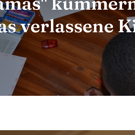
mas" kümmern
as verlassene K