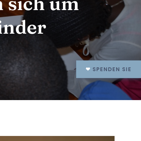
 sich um
inder
❤
SPENDEN SIE