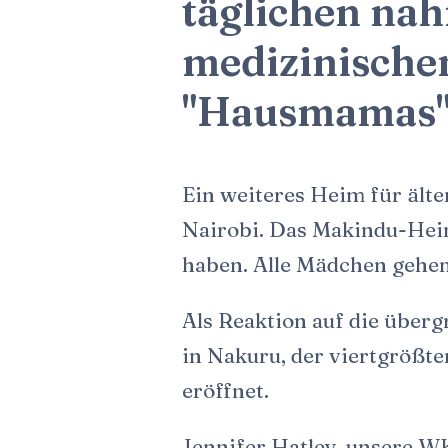
täglichen nah
medizinische
"Hausmamas",
Ein weiteres Heim für ält
Nairobi. Das Makindu-Heim
haben. Alle Mädchen gehen
Als Reaktion auf die überg
in Nakuru, der viertgrößte
eröffnet.
Jennifer Hatley, unsere WK