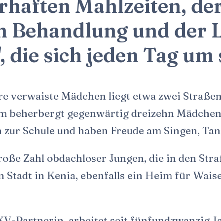
rhaften Mahlzeiten, de
n Behandlung und der L
 die sich jeden Tag um
ere verwaiste Mädchen liegt etwa zwei Straße
 beherbergt gegenwärtig dreizehn Mädchen, 
 zur Schule und haben Freude am Singen, Tan
roße Zahl obdachloser Jungen, die in den Str
n Stadt in Kenia, ebenfalls ein Heim für Wai
V-Partnerin, arbeitet seit fünfundzwanzig J